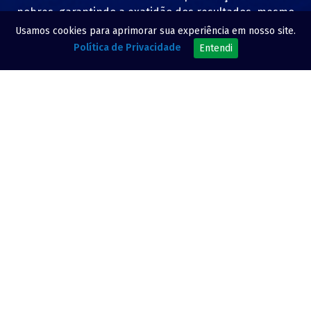
nobres, garantindo a exatidão dos resultados, mesmo
em metais com pedras: todas são recuperadas e
Usamos cookies para aprimorar sua experiência em nosso site.
devolvidas ao cliente.
Política de Privacidade
Entendi
O MATERIAL DEVOLVIDO PARA O CLIENTE É
CERTIFICADO PELA AMAGOLD,
INTEGRALMENTE PURO, COM TEOR EQUIVALENTE À
999,99.
Ciclo de processos: a